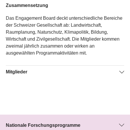
Zusammensetzung
Das Engagement Board deckt unterschiedliche Bereiche
der Schweizer Gesellschaft ab: Landwirtschaft,
Raumplanung, Naturschutz, Klimapolitik, Bildung,
Wirtschaft und Zivilgesellschaft. Die Mitglieder kommen
zweimal jährlich zusammen oder wirken an
ausgewählten Programmaktivitäten mit.
Mitglieder
Marcel Hänggi
Wissenschaftsjournalist und Buchautor; Schweizerische
Energie-Stiftung (SES)
Marcel Hänggi ist promovierter Historiker und mehrfach
ausgezeichneter Wissenschaftsjournalist. Er publiziert
über Umweltthemen und hat sich politisch engagiert,
Nationale Forschungsprogramme