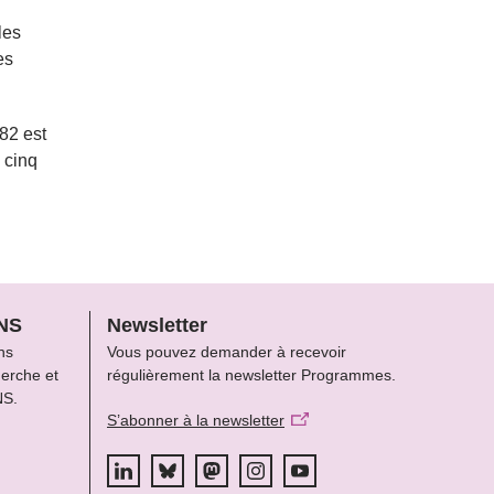
les
es
82 est
 cinq
FNS
Newsletter
ns
Vous pouvez demander à recevoir
herche et
régulièrement la newsletter Programmes.
NS.
S’abonner à la newsletter