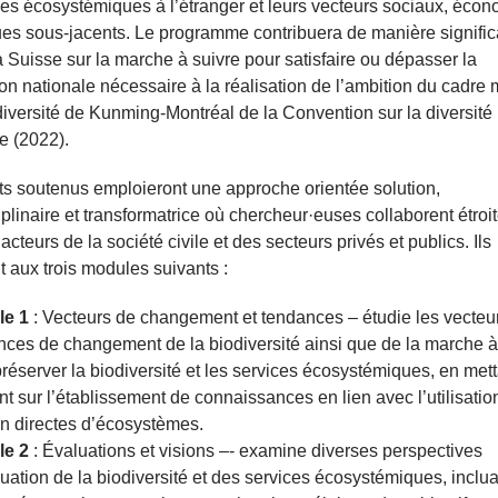
ces écosystémiques à l’étranger et leurs vecteurs sociaux, éco
ques sous-jacents. Le programme contribuera de manière signific
la Suisse sur la marche à suivre pour satisfaire ou dépasser la
ion nationale nécessaire à la réalisation de l’ambition du cadre
diversité de Kunming-Montréal de la Convention sur la diversité
e (2022).
ts soutenus emploieront une approche orientée solution,
iplinaire et transformatrice où chercheur·euses collaborent étro
cteurs de la société civile et des secteurs privés et publics. Ils
 aux trois modules suivants :
le 1
: Vecteurs de changement et tendances – étudie les vecteur
nces de changement de la biodiversité ainsi que de la marche à
réserver la biodiversité et les services écosystémiques, en mett
nt sur l’établissement de connaissances en lien avec l’utilisation
on directes d’écosystèmes.
le 2
: Évaluations et visions –- examine diverses perspectives
uation de la biodiversité et des services écosystémiques, inclu