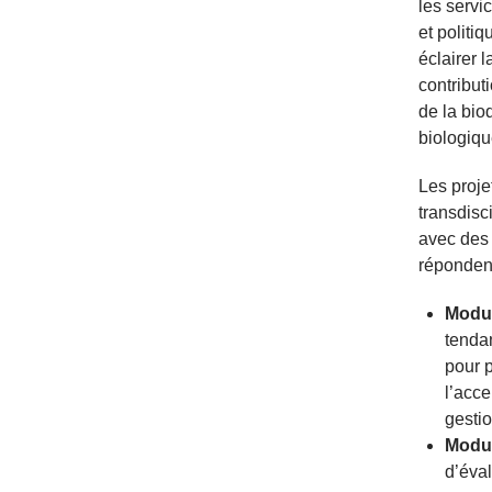
les servi
et politi
éclairer 
contribut
de la bio
biologiqu
Les proje
transdisc
avec des a
répondent
Modu
tenda
pour p
l’acce
gesti
Modu
d’éval