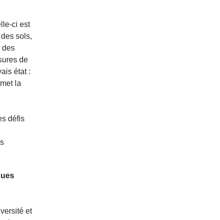
le-ci est
 des sols,
e des
esures de
ais état :
omet la
s défis
ns
ques
versité et