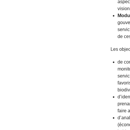
aspect
vision
Modu
gouver
servic
de ces
Les objec
de co
monito
servic
favori
biodiv
d’iden
prenan
faire 
d’ana
(écono