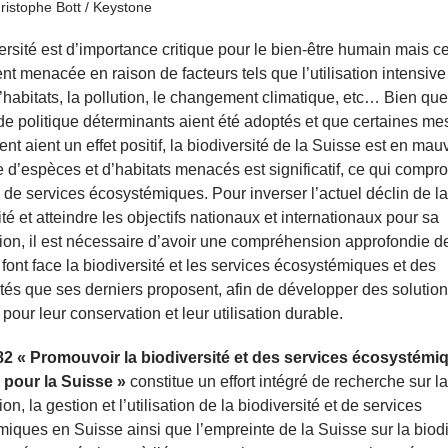
istophe Bott / Keystone
ersité est d’importance critique pour le bien-être humain mais cel
t menacée en raison de facteurs tels que l’utilisation intensive
d’habitats, la pollution, le changement climatique, etc… Bien qu
 de politique déterminants aient été adoptés et que certaines m
t aient un effet positif, la biodiversité de la Suisse est en mauv
 d’espèces et d’habitats menacés est significatif, ce qui compr
e de services écosystémiques. Pour inverser l’actuel déclin de la
ité et atteindre les objectifs nationaux et internationaux pour sa
ion, il est nécessaire d’avoir une compréhension approfondie de
font face la biodiversité et les services écosystémiques et des
tés que ses derniers proposent, afin de développer des solutio
 pour leur conservation et leur utilisation durable.
2 « Promouvoir la biodiversité et des services écosystémi
 pour la Suisse »
constitue un effort intégré de recherche sur la
on, la gestion et l’utilisation de la biodiversité et de services
iques en Suisse ainsi que l’empreinte de la Suisse sur la biodi