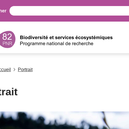
her
ccueil
Portrait
rait