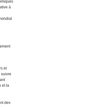
nomiques
ative à
 mondial
itement
s et
 suivre
ant
 et la
ant des