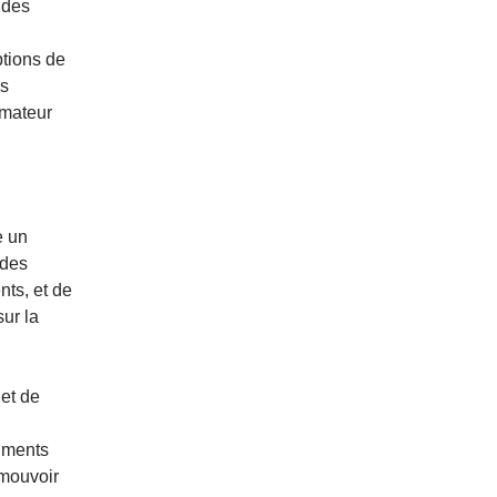
 des
ptions de
es
rmateur
e un
 des
nts, et de
sur la
 et de
ruments
omouvoir