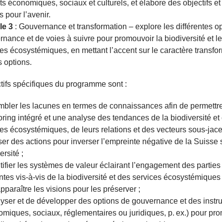
s économiques, sociaux et culturels, et élabore des objectifs et
s pour l’avenir.
le 3
: Gouvernance et transformation – explore les différentes o
nance et de voies à suivre pour promouvoir la biodiversité et l
es écosystémiques, en mettant l’accent sur le caractère transfo
 options.
tifs spécifiques du programme sont :
mbler les lacunes en termes de connaissances afin de permettr
ring intégré et une analyse des tendances de la biodiversité et
es écosystémiques, de leurs relations et des vecteurs sous-jace
ser des actions pour inverser l’empreinte négative de la Suisse 
ersité ;
tifier les systèmes de valeur éclairant l’engagement des parties
tes vis-à-vis de la biodiversité et des services écosystémiques
apparaître les visions pour les préserver ;
lyser et de développer des options de gouvernance et des inst
miques, sociaux, réglementaires ou juridiques, p. ex.) pour pr