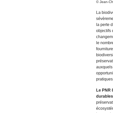
© Jean-Chr
La biodiv
sévèremen
la perte 
objectifs
changemen
le nombre
fournitur
biodivers
préservat
auxquels 
opportuni
pratiques
Le PNR 8
durables
préservati
écosystém