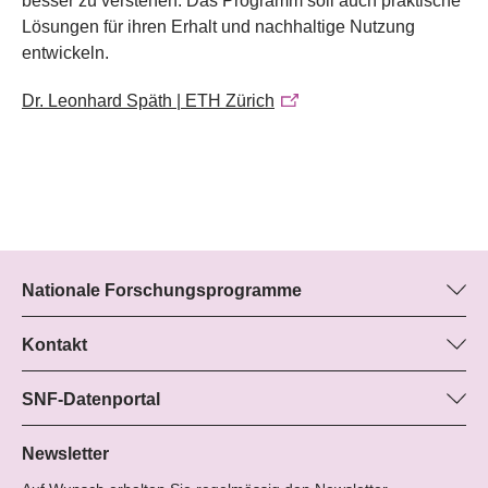
besser zu verstehen. Das Programm soll auch praktische
Lösungen für ihren Erhalt und nachhaltige Nutzung
entwickeln.
Dr. Leonhard Späth | ETH Zürich
Nationale Forschungsprogramme
Hier finden Sie Informationen zu allen Nationalen
Forschungsprogrammen (NFP):
Kontakt
Boris Buzek, SNF
Alle NFP
Beatrice Schibler, SNF
SNF-Datenportal
Programm-Managerinnen
Hier finden Sie umfangreiche Informationen zu den vom SNF
Tel.: +
geförderten Projekten.
Newsletter
22