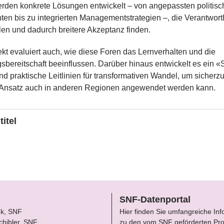
rden konkrete Lösungen entwickelt – von angepassten politis
ten bis zu integrierten Managementstrategien –, die Verantwort
eilen und dadurch breitere Akzeptanz finden.
kt evaluiert auch, wie diese Foren das Lernverhalten und die
bereitschaft beeinflussen. Darüber hinaus entwickelt es ein «
 praktische Leitlinien für transformativen Wandel, um sicherzu
 Ansatz auch in anderen Regionen angewendet werden kann.
titel
Approach for BiodiVersity visioning and policy intEgratioN (R
SNF-Datenportal
ek, SNF
Hier finden Sie umfangreiche In
chibler, SNF
zu den vom SNF geförderten Pro