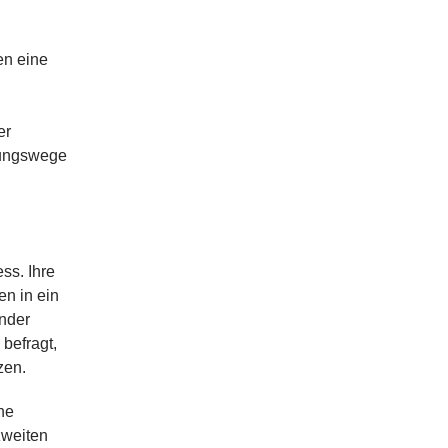
en eine
er
zungswege
ss. Ihre
en in ein
ander
befragt,
zen.
ne
zweiten