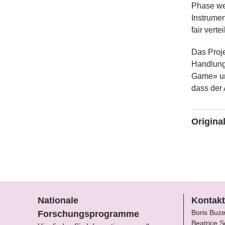
Phase we
Instrumen
fair vert
Das Proje
Handlungs
Game» und
dass der
Original
Regional 
Nationale
Kontakt
Boris Buz
Forschungsprogramme
Beatrice S