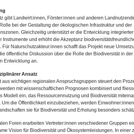
ng
z gibt Landwirt:innen, Förster:innen und anderen Landnutzend
Rolle bei der Gestaltung der ökologischen Infrastruktur und der
nszonen. Gleichzeitig unterstützt er die Entwicklung integrierter
er Instrumente und erhöht die Akzeptanz biodiversitätsfreundlich
n. Für Naturschutzakteur:innen schafft das Projekt neue Umset
die öffentliche Diskussion über die Rolle der Biodiversität in der
n Entwicklung an.
ziplinärer Ansatz
t aus wichtigen regionalen Anspruchsgruppen steuert den Proze
werden mit wissenschaftlichen Prognosen kombiniert und fliess
s Modell ein, das Ressourcennutzung und Biodiversität mitein
. Um die Öffentlichkeit einzubeziehen, werden Einwohner:innen 
ndschaften sie für Biodiversität und Erholung besonders schät
alen Foren erarbeiten Vertreter:innen verschiedener Gruppen ei
e Vision für Biodiversität und Ökosystemleistungen. In einer 