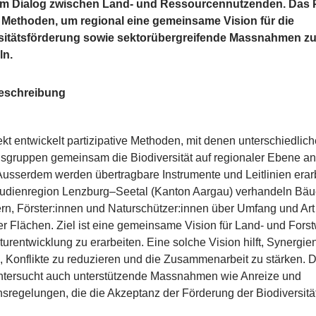
m Dialog zwischen Land- und Ressourcennutzenden. Das P
t Methoden, um regional eine gemeinsame Vision für die
sitätsförderung sowie sektorübergreifende Massnahmen z
ln.
beschreibung
kt entwickelt partizipative Methoden, mit denen unterschiedlich
sgruppen gemeinsam die Biodiversität auf regionaler Ebene a
usserdem werden übertragbare Instrumente und Leitlinien erarbe
studienregion Lenzburg–Seetal (Kanton Aargau) verhandeln Bäu
n, Förster:innen und Naturschützer:innen über Umfang und Art
r Flächen. Ziel ist eine gemeinsame Vision für Land- und Forstw
urentwicklung zu erarbeiten. Eine solche Vision hilft, Synergie
 Konflikte zu reduzieren und die Zusammenarbeit zu stärken. 
untersucht auch unterstützende Massnahmen wie Anreize und
sregelungen, die die Akzeptanz der Förderung der Biodiversitä