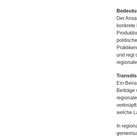
Bedeutu
Der Ansat
konkrete 
Produktio
politisch
Praktike
und regt 
regionale
Transdis
Ein Beira
Beiträge 
regionale
verknüpft
welche La
In region
gemeinsam