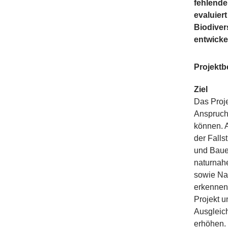
fehlende
evaluier
Biodiver
entwicke
Projekt
Ziel
Das Proje
Anspruch
können. A
der Fall
und Bauer
naturnahe
sowie Nat
erkennen,
Projekt 
Ausgleich
erhöhen.