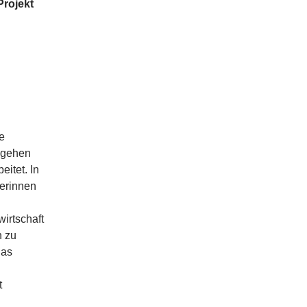
rojekt
u
e
ngehen
itet. In
erinnen
irtschaft
n zu
Das
t