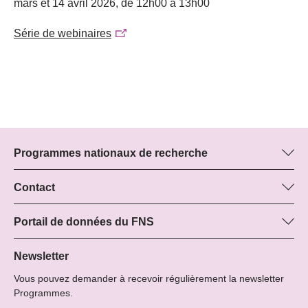
mars et 14 avril 2026, de 12h00 à 13h00
Série de webinaires
Programmes nationaux de recherche
Vous trouverez ici des informations sur tous les Programmes
nationaux de recherche (PNR) :
Contact
Boris Buzek, FNS
Tous les PNR
Beatrice Schibler, FNS
Portail de données du FNS
Managers du programme
Vous trouverez ici des informations complètes sur les projets de
Tél.: +
recherche et les subsides approuvés par le FNS.
Newsletter
22
Vous pouvez demander à recevoir régulièrement la newsletter
E-mail:
Recherche de projets
Programmes.