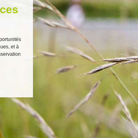
ices
portunités
ues, et à
nservation