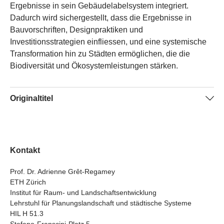
Ergebnisse in sein Gebäudelabelsystem integriert.
Dadurch wird sichergestellt, dass die Ergebnisse in
Bauvorschriften, Designpraktiken und
Investitionsstrategien einfliessen, und eine systemische
Transformation hin zu Städten ermöglichen, die die
Biodiversität und Ökosystemleistungen stärken.
Originaltitel
NewUrbES – Co-Creating New Urban Ecosystems
fostering urban biodiversity and ecosystem services
Kontakt
Prof. Dr. Adrienne Grêt-Regamey
ETH Zürich
Institut für Raum- und Landschaftsentwicklung
Lehrstuhl für Planungslandschaft und städtische Systeme
HIL H 51.3
Stefano-Franscini-Platz 5