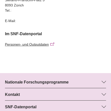
8093 Zürich
Tel.:
E-Mail:
Im SNF-Datenportal
Personen- und Outputdaten
Nationale Forschungsprogramme
Hier finden Sie Informationen zu allen Nationalen
Forschungsprogrammen (NFP):
Kontakt
Boris Buzek, SNF
Alle NFP
Beatrice Schibler, SNF
SNF-Datenportal