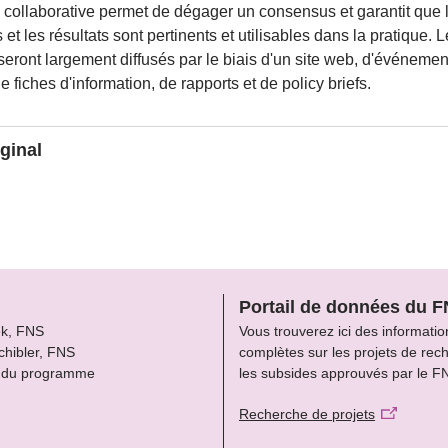
collaborative permet de dégager un consensus et garantit que 
et les résultats sont pertinents et utilisables dans la pratique. 
 seront largement diffusés par le biais d'un site web, d'événemen
e fiches d'information, de rapports et de policy briefs.
iginal
tional Assessment of Lake Biodiversity and Ecosystem Service
Portail de données du 
ek, FNS
Vous trouverez ici des informatio
chibler, FNS
complètes sur les projets de rec
 du programme
les subsides approuvés par le F
Recherche de projets