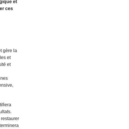
gique et
er ces
t gère la
les et
ité et
ines
ensive,
ifiera
ltats.
restaurer
terminera