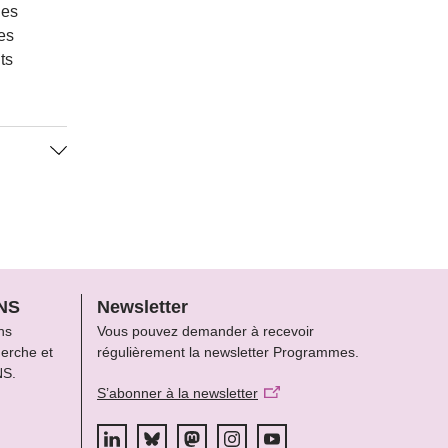
les
Les
ts
s
FNS
Newsletter
ns
Vous pouvez demander à recevoir
herche et
régulièrement la newsletter Programmes.
NS.
S’abonner à la newsletter