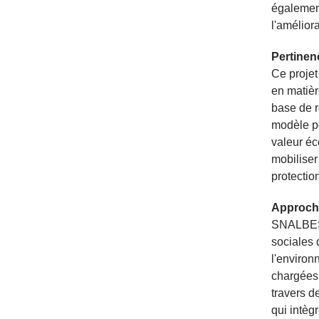
également
l'améliora
Pertinen
Ce projet
en matièr
base de r
modèle po
valeur éc
mobiliser
protecti
Approche
SNALBES r
sociales 
l'environ
chargées 
travers d
qui intèg