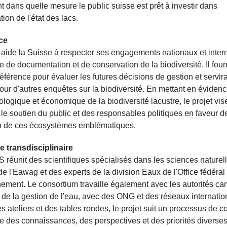
 dans quelle mesure le public suisse est prêt à investir dans
tion de l'état des lacs.
ce
 aide la Suisse à respecter ses engagements nationaux et inter
e de documentation et de conservation de la biodiversité. Il four
éférence pour évaluer les futures décisions de gestion et servir
ur d'autres enquêtes sur la biodiversité. En mettant en évidenc
ologique et économique de la biodiversité lacustre, le projet vis
 le soutien du public et des responsables politiques en faveur d
on de ces écosystèmes emblématiques.
 transdisciplinaire
éunit des scientifiques spécialisés dans les sciences naturell
de l'Eawag et des experts de la division Eaux de l'Office fédéral
nement. Le consortium travaille également avec les autorités ca
de la gestion de l'eau, avec des ONG et des réseaux internatio
es ateliers et des tables rondes, le projet suit un processus de c
re des connaissances, des perspectives et des priorités diverses