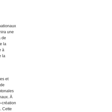
nationaux
nira une
a de
e la
e à
e la
es et
 de
ntonales
naux. À
o-création
. Cette