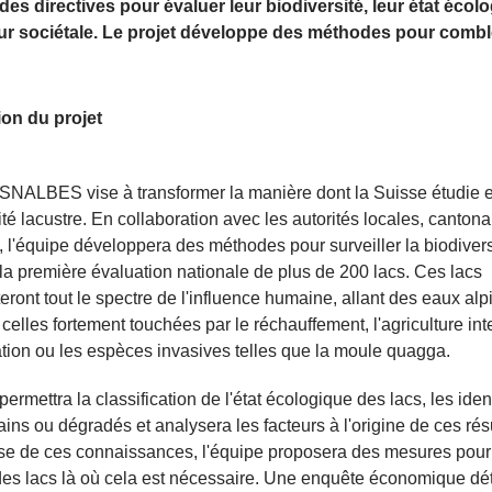
es directives pour évaluer leur biodiversité, leur état écolo
eur sociétale. Le projet développe des méthodes pour combl
ion du projet
 SNALBES vise à transformer la manière dont la Suisse étudie e
ité lacustre. En collaboration avec les autorités locales, cantona
, l'équipe développera des méthodes pour surveiller la biodivers
 la première évaluation nationale de plus de 200 lacs. Ces lacs
eront tout le spectre de l'influence humaine, allant des eaux alp
 celles fortement touchées par le réchauffement, l'agriculture int
ation ou les espèces invasives telles que la moule quagga.
permettra la classification de l'état écologique des lacs, les ident
ns ou dégradés et analysera les facteurs à l'origine de ces résu
se de ces connaissances, l'équipe proposera des mesures pour 
des lacs là où cela est nécessaire. Une enquête économique dé