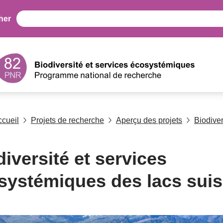
her
ccueil
Projets de recherche
Aperçu des projets
Biodiver
iversité et services
systémiques des lacs sui