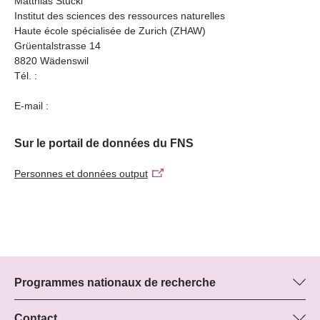
Matthias Stucki
Institut des sciences des ressources naturelles
Haute école spécialisée de Zurich (ZHAW)
Grüentalstrasse 14
8820 Wädenswil
Tél. :
E-mail :
Sur le portail de données du FNS
Personnes et données output
Programmes nationaux de recherche
Vous trouverez ici des informations sur tous les Programmes
nationaux de recherche (PNR) :
Contact