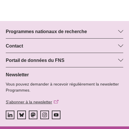
Programmes nationaux de recherche
Vous trouverez ici des informations sur tous les Programmes
nationaux de recherche (PNR) :
Contact
Boris Buzek, FNS
Tous les PNR
Beatrice Schibler, FNS
Portail de données du FNS
Managers du programme
Vous trouverez ici des informations complètes sur les projets de
Tél.: +
recherche et les subsides approuvés par le FNS.
Newsletter
22
Vous pouvez demander à recevoir régulièrement la newsletter
E-mail:
Recherche de projets
Programmes.
S’abonner à la newsletter