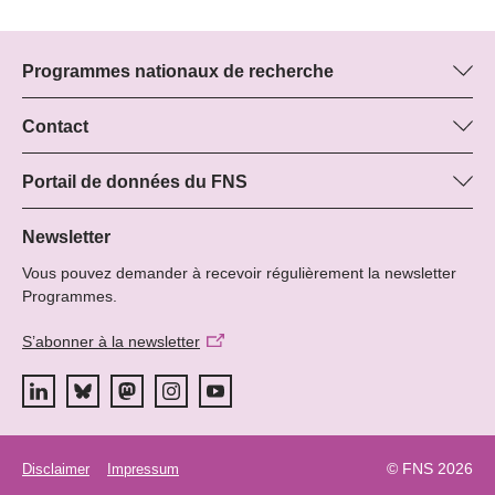
Programmes nationaux de recherche
Vous trouverez ici des informations sur tous les Programmes
nationaux de recherche (PNR) :
Contact
Boris Buzek, FNS
Tous les PNR
Beatrice Schibler, FNS
Portail de données du FNS
Managers du programme
Vous trouverez ici des informations complètes sur les projets de
Tél.: +
recherche et les subsides approuvés par le FNS.
Newsletter
22
Vous pouvez demander à recevoir régulièrement la newsletter
E-mail:
Recherche de projets
Programmes.
S’abonner à la newsletter
© FNS 2026
Disclaimer
Impressum